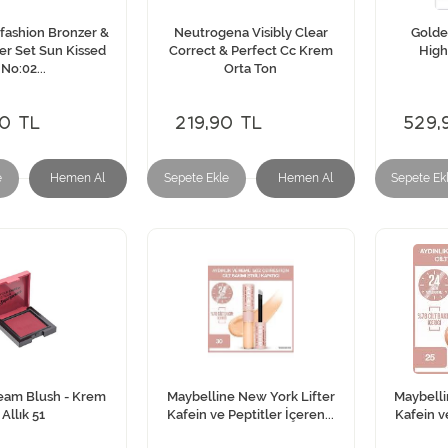
ofashion Bronzer &
Neutrogena Visibly Clear
Golde
er Set Sun Kissed
Correct & Perfect Cc Krem
High
No:02...
Orta Ton
0 TL
219,90 TL
529,
e
Hemen Al
Sepete Ekle
Hemen Al
Sepete Ek
ream Blush - Krem
Maybelline New York Lifter
Maybelli
Allık 51
Kafein ve Peptitler İçeren...
Kafein ve