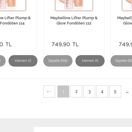
ne Lifter Plump &
Maybelline Lifter Plump &
Maybell
Fondöten 114
Glow Fondöten 112
Glow
0 TL
749,90 TL
749,
e
Hemen Al
Sepete Ekle
Hemen Al
Sepete Ek
...
1
2
3
4
5