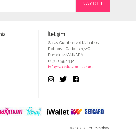
niz
İletişim
Saray Cumhuriyet Mahallesi
Belediye Caddesi 17/C
Pursaklar/ANKARA
0(312)3994432
info@vouskozmetik.com
Web Tasarım Teknobay.