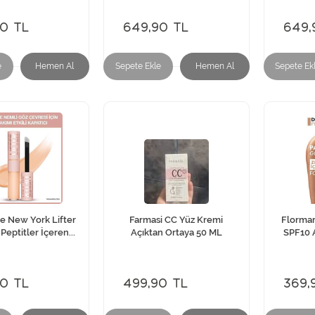
00 TL
649,90 TL
649,
e
Hemen Al
Sepete Ekle
Hemen Al
Sepete Ek
e New York Lifter
Farmasi CC Yüz Kremi
Flormar
Peptitler İçeren...
Açıktan Ortaya 50 ML
SPF10 A
90 TL
499,90 TL
369,