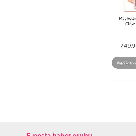
Maybelli
Glow 
749,9
Sepete Ekl
E-posta haber grubu