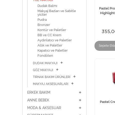
YÜZ MAKYAJI
Dudak Balmı
Pastel Pr
Makyaj Bazları ve Sabitle
Highlight
yiciler
Pudra
Bronzer
Kontür ve Paletler
355,0
BB ve CC Krem
Aydınlatıcı ve Paletler
Allık ve Paletler
Sepete Ekl
Kapatıcı ve Paletler
Fondöten
DUDAK MAKYAJI
GÖZ MAKYAJI
TIRNAK BAKIM ÜRÜNLERİ
MAKYAJ AKSESUARLARI
ERKEK BAKIM
ANNE BEBEK
Pastel C
MODA & AKSESUAR