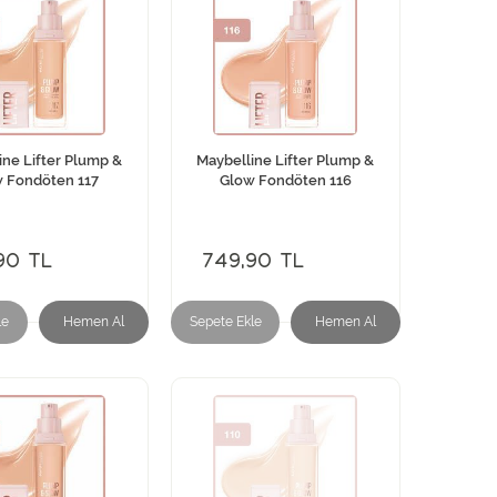
ine Lifter Plump &
Maybelline Lifter Plump &
 Fondöten 117
Glow Fondöten 116
90 TL
749,90 TL
le
Hemen Al
Sepete Ekle
Hemen Al