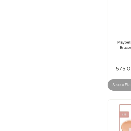
Maybell
Erase
575,0
Sepete Ekl