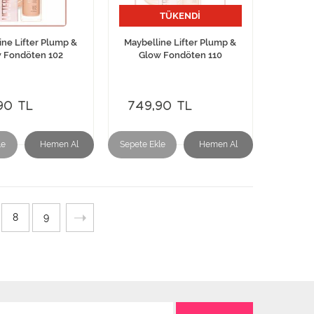
TÜKENDİ
ine Lifter Plump &
Maybelline Lifter Plump &
 Fondöten 102
Glow Fondöten 110
90 TL
749,90 TL
le
Hemen Al
Sepete Ekle
Hemen Al
8
9