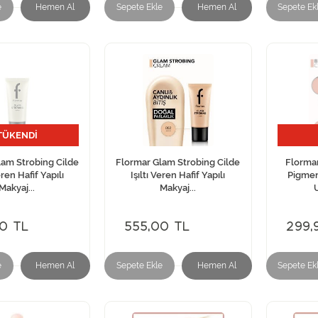
e
Hemen Al
Sepete Ekle
Hemen Al
Sepete Ek
TÜKENDİ
lam Strobing Cilde
Flormar Glam Strobing Cilde
Florma
eren Hafif Yapılı
Işıltı Veren Hafif Yapılı
Pigment
Makyaj...
Makyaj...
U
0 TL
555,00 TL
299,
e
Hemen Al
Sepete Ekle
Hemen Al
Sepete Ek