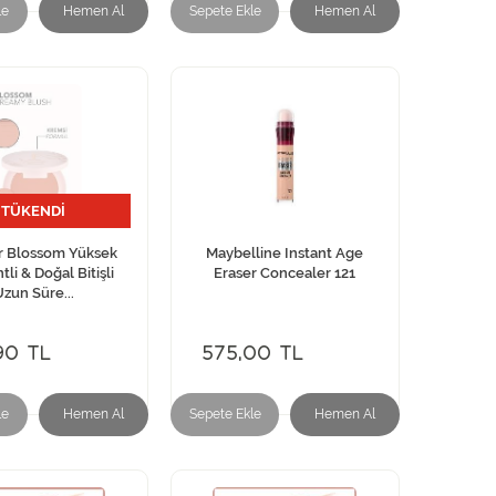
le
Hemen Al
Sepete Ekle
Hemen Al
TÜKENDİ
r Blossom Yüksek
Maybelline Instant Age
li & Doğal Bitişli
Eraser Concealer 121
zun Süre...
90 TL
575,00 TL
le
Hemen Al
Sepete Ekle
Hemen Al