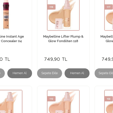
ine Instant Age
Maybelline Lifter Plump &
Maybell
r Concealer 04
Glow Fondöten 118
Glow
0 TL
749,90 TL
749,
e
Hemen Al
Sepete Ekle
Hemen Al
Sepete Ek