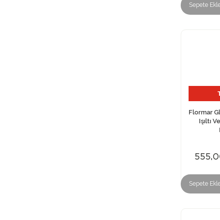
Sepete Ekl
(74)
Pastel
Flormar G
Işıltı V
555,0
Sepete Ekl