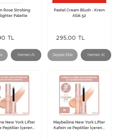
n Rose Strobing
Pastel Cream Blush - Krem
lighter Palette
Allık 52
90 TL
295,00 TL
le
Hemen Al
Sepete Ekle
Hemen Al
ne New York Lifter
Maybelline New York Lifter
 Peptitler İçeren...
Kafein ve Peptitler İçeren...