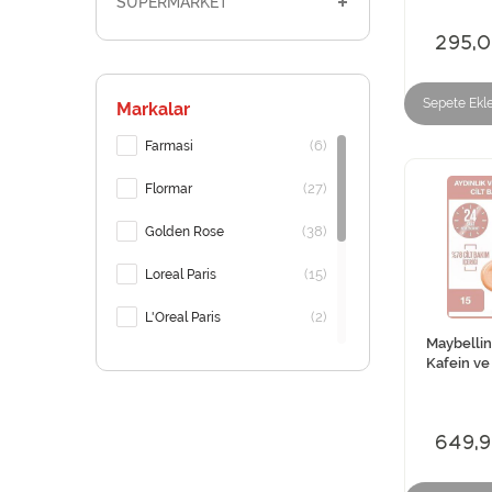
SÜPERMARKET
295,
Sepete Ekl
Markalar
(6)
Farmasi
(27)
Flormar
(38)
Golden Rose
(15)
Loreal Paris
(2)
L'Oreal Paris
Maybellin
(34)
Maybellıne
Kafein ve 
(1)
Neutrogena
649,
(5)
Nivea
(1)
Palette