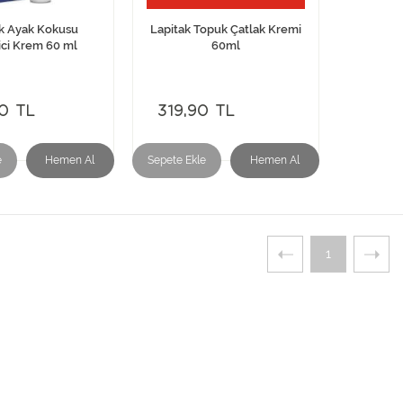
ak Ayak Kokusu
Lapitak Topuk Çatlak Kremi
ici Krem 60 ml
60ml
0 TL
319,90 TL
e
Hemen Al
Sepete Ekle
Hemen Al
1