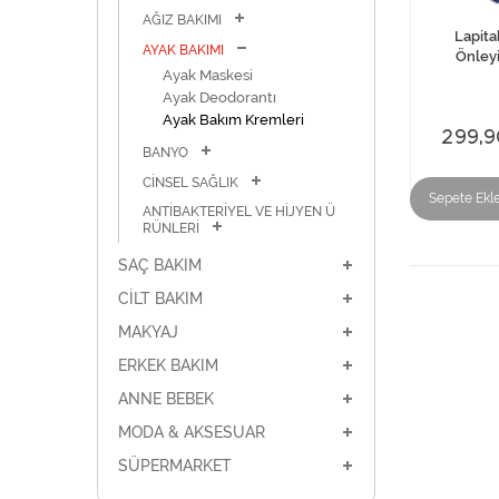
AĞIZ BAKIMI
Lapit
AYAK BAKIMI
Önley
Ayak Maskesi
Ayak Deodorantı
Ayak Bakım Kremleri
299,9
BANYO
CİNSEL SAĞLIK
Sepete Ekl
ANTİBAKTERİYEL VE HİJYEN Ü
RÜNLERİ
SAÇ BAKIM
CİLT BAKIM
MAKYAJ
ERKEK BAKIM
ANNE BEBEK
MODA & AKSESUAR
SÜPERMARKET