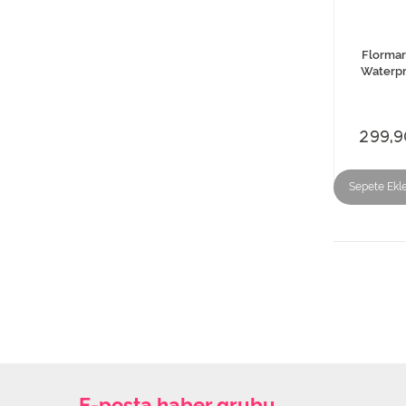
Flormar
Waterpr
299,9
Sepete Ekl
E-posta haber grubu