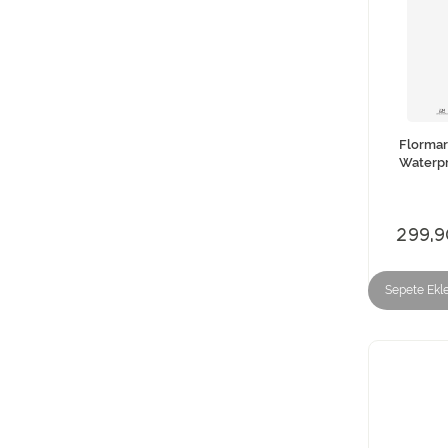
Flormar
Waterpr
299,9
Sepete Ekl