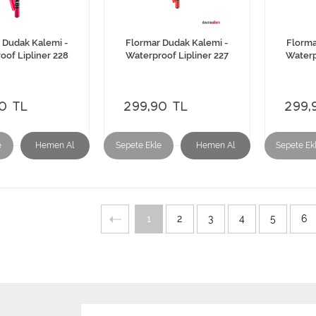
 Dudak Kalemi -
Flormar Dudak Kalemi -
Florma
oof Lipliner 228
Waterproof Lipliner 227
Waterp
0 TL
299,90 TL
299,
e
Hemen Al
Sepete Ekle
Hemen Al
Sepete Ek
1
2
3
4
5
6