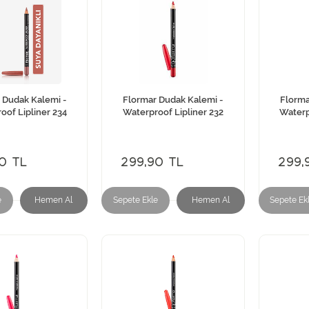
 Dudak Kalemi -
Flormar Dudak Kalemi -
Florma
oof Lipliner 234
Waterproof Lipliner 232
Waterp
0 TL
299,90 TL
299,
e
Hemen Al
Sepete Ekle
Hemen Al
Sepete Ek