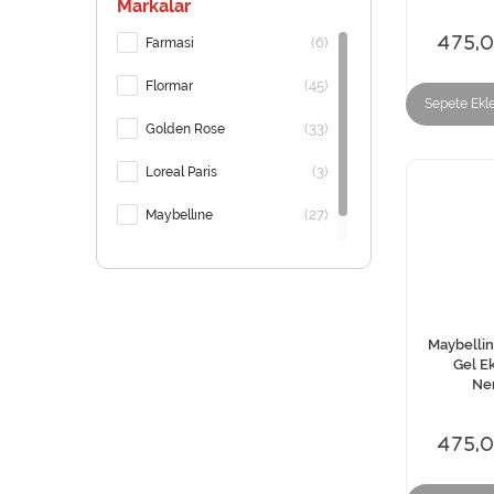
Markalar
475,
(6)
Farmasi
(45)
Flormar
Sepete Ekl
(33)
Golden Rose
(3)
Loreal Paris
(27)
Maybellıne
(76)
Pastel
Maybellin
Gel Ek
Nem
475,