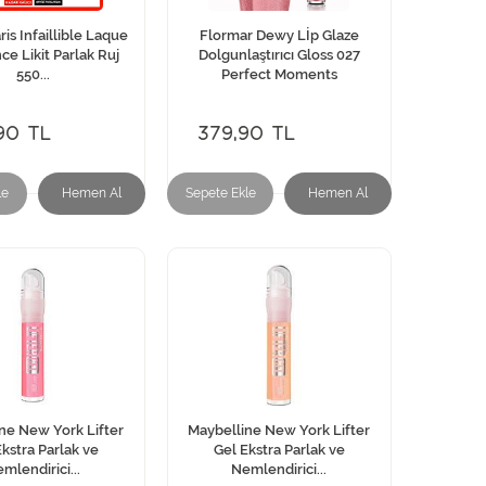
ris Infaillible Laque
Flormar Dewy Lİp Glaze
ce Likit Parlak Ruj
Dolgunlaştırıcı Gloss 027
550...
Perfect Moments
90 TL
379,90 TL
le
Hemen Al
Sepete Ekle
Hemen Al
ne New York Lifter
Maybelline New York Lifter
kstra Parlak ve
Gel Ekstra Parlak ve
mlendirici...
Nemlendirici...