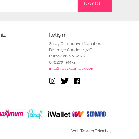
niz
İletişim
Saray Cumhuriyet Mahallesi
Belediye Caddesi 17/C
Pursaklar/ANKARA
0(312)3994432
info@vouskozmetik.com
Web Tasarım Teknobay.