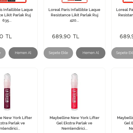
is Infaillible Laque
Loreal Paris Infaillible Laque
Loreal Pa
e Likit Parlak Ruj
Resistance Likit Parlak Ruj
Resistan
635...
420...
0 TL
689,90 TL
689,
e
Hemen Al
Sepete Ekle
Hemen Al
Sepete Ek
e New York Lifter
Maybelline New York Lifter
Maybelli
stra Parlak ve
Gel Ekstra Parlak ve
Gel E
lendirici...
Nemlendirici...
Ne