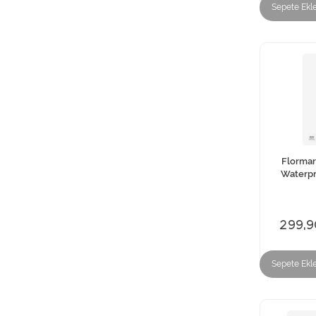
Sepete Ekl
Flormar
Waterpr
299,9
Sepete Ekl