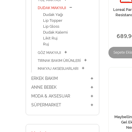
YÜZ MAKYAJI
DUDAK MAKYAJI
Loreal Par
Dudak Yağı
Resistanc
Lip Topper
Lip Gloss
Dudak Kalemi
689,9
Likit Ruj
Ruj
Sepete Ekl
GÖZ MAKYAJI
TIRNAK BAKIM ÜRÜNLERİ
MAKYAJ AKSESUARLARI
ERKEK BAKIM
ANNE BEBEK
MODA & AKSESUAR
SÜPERMARKET
Maybellin
Gel Ek
Nem