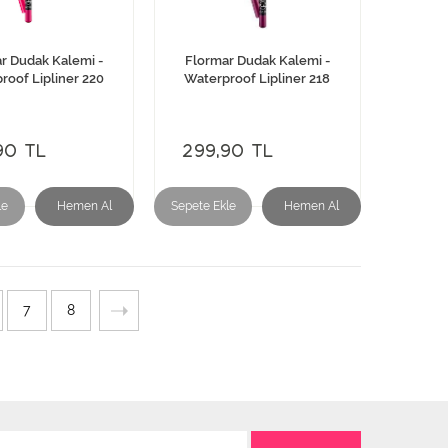
r Dudak Kalemi -
Flormar Dudak Kalemi -
roof Lipliner 220
Waterproof Lipliner 218
90 TL
299,90 TL
le
Hemen Al
Sepete Ekle
Hemen Al
7
8