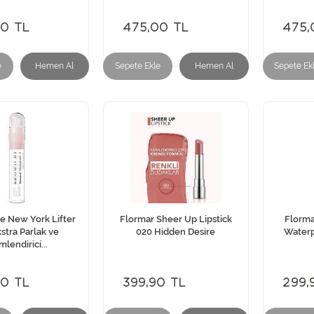
00 TL
475,00 TL
475,
e
Hemen Al
Sepete Ekle
Hemen Al
Sepete Ek
e New York Lifter
Flormar Sheer Up Lipstick
Florma
stra Parlak ve
020 Hidden Desire
Waterp
lendirici...
00 TL
399,90 TL
299,