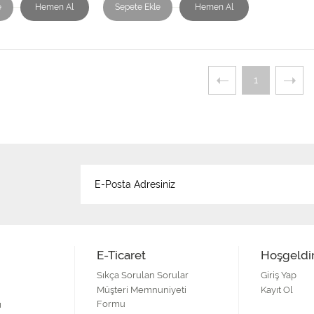
e
Hemen Al
Sepete Ekle
Hemen Al
1
E-Ticaret
Hoşgeldi
Sıkça Sorulan Sorular
Giriş Yap
Müşteri Memnuniyeti
Kayıt Ol
Formu
ı