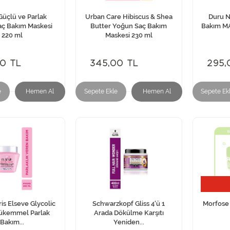
Güçlü ve Parlak
Urban Care Hibiscus & Shea
Duru 
ç Bakım Maskesi
Butter Yoğun Saç Bakım
Bakım MA
220 ml
Maskesi 230 ml
00 TL
345,00 TL
295,
e
Hemen Al
Sepete Ekle
Hemen Al
Sepete Ek
is Elseve Glycolic
Schwarzkopf Gliss 4'ü 1
Morfose 
ükemmel Parlak
Arada Dökülme Karşıtı
Bakım...
Yeniden...