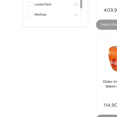
(2)
Loreal Paris
409,
(1)
Morfose
(1)
Sepete Ekl
Schwarzkopf
(1)
Urban Care
Elidor A
Bakım 
114,9