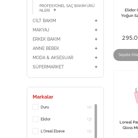
PROFESYONEL SAÇ BAKIM ÜRÜ
Elidor 
NLERİ
Yoğun Sa
CİLT BAKIM
MAKYAJ
295,
ERKEK BAKIM
ANNE BEBEK
Sepete Ekl
MODA & AKSESUAR
SÜPERMARKET
Markalar
(1)
Duru
(3)
Elidor
Loreal Par
Gloss M
(1)
L'Oreal Elseve