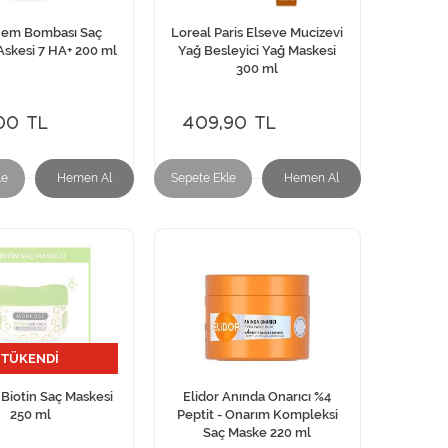
Nem Bombası Saç
Loreal Paris Elseve Mucizevi
skesi 7 HA+ 200 ml
Yağ Besleyici Yağ Maskesi
300 ml
00 TL
409,90 TL
le
Hemen Al
Sepete Ekle
Hemen Al
TÜKENDİ
Biotin Saç Maskesi
Elidor Anında Onarıcı %4
250 ml
Peptit - Onarım Kompleksi
Saç Maske 220 ml