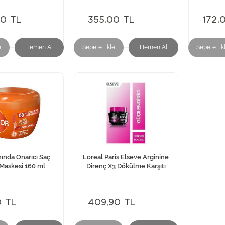
90 TL
355,00 TL
172,
e
Hemen Al
Sepete Ekle
Hemen Al
Sepete Ek
nında Onarıcı Saç
Loreal Paris Elseve Arginine
Maskesi 160 ml
Direnç X3 Dökülme Karşıtı
0 TL
409,90 TL