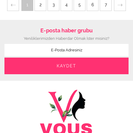
1
2
3
4
5
6
7
E-posta haber grubu
Yeniliklerimizden Haberdar Olmak İster misiniz?