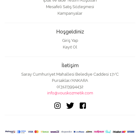
İptal ve İade Teslim Koşulları
Mesafeli Satış Sözleşmesi
Kampanyalar
Hoşgeldiniz
Giriş Yap
Kayıt Ol
İletişim
Saray Cumhuriyet Mahallesi Belediye Caddesi 17/C
Pursaklar/ANKARA
0(312)3994432
info@vouskozmetik.com